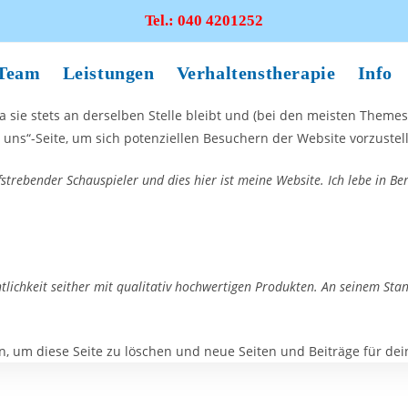
Tel.:
040 4201252
Team
Leistungen
Verhaltenstherapie
Info
 da sie stets an derselben Stelle bleibt und (bei den meisten Theme
ns“-Seite, um sich potenziellen Besuchern der Website vorzustell
ufstrebender Schauspieler und dies hier ist meine Website. Ich lebe in 
ichkeit seither mit qualitativ hochwertigen Produkten. An seinem Stand
, um diese Seite zu löschen und neue Seiten und Beiträge für dein