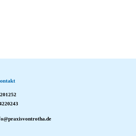
ontakt
 4201252
 4220243
nfo@praxisvontrotha.de